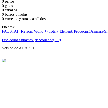
0
perros
0
gatos
0
caballos
0
burros y mulas
0
camellos y otros camélidos
Fuentes:
FAOSTAT [Region: World + (Total), Element: Producing Animals/Slaug
Fish count estimates (fishcount.org.uk)
Versión de ADAPTT.