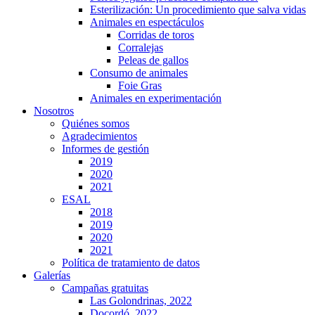
Esterilización: Un procedimiento que salva vidas
Animales en espectáculos
Corridas de toros
Corralejas
Peleas de gallos
Consumo de animales
Foie Gras
Animales en experimentación
Nosotros
Quiénes somos
Agradecimientos
Informes de gestión
2019
2020
2021
ESAL
2018
2019
2020
2021
Política de tratamiento de datos
Galerías
Campañas gratuitas
Las Golondrinas, 2022
Docordó, 2022