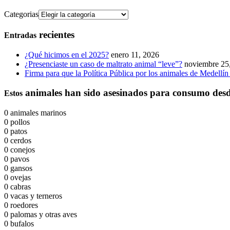
Categorias
recientes
Entradas
¿Qué hicimos en el 2025?
enero 11, 2026
¿Presenciaste un caso de maltrato animal “leve”?
noviembre 25
Firma para que la Política Pública por los animales de Medellín 
animales han sido asesinados para consumo desde
Estos
0
animales marinos
0
pollos
0
patos
0
cerdos
0
conejos
0
pavos
0
gansos
0
ovejas
0
cabras
0
vacas y terneros
0
roedores
0
palomas y otras aves
0
bufalos