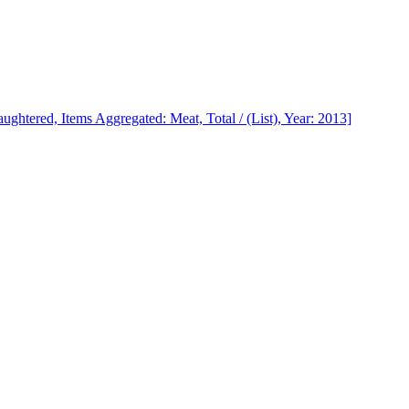
htered, Items Aggregated: Meat, Total / (List), Year: 2013]