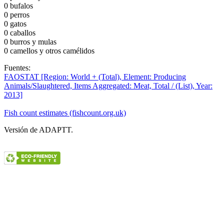
0
bufalos
0
perros
0
gatos
0
caballos
0
burros y mulas
0
camellos y otros camélidos
Fuentes:
FAOSTAT [Region: World + (Total), Element: Producing
Animals/Slaughtered, Items Aggregated: Meat, Total / (List), Year:
2013]
Fish count estimates (fishcount.org.uk)
Versión de ADAPTT.